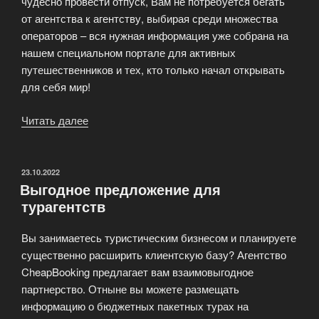
чудесно провести отпуск, Вам не потребуется бегать
от агентства к агентству, выбирая среди множества
операторов – вся нужная информация уже собрана на
нашем специальном портале для активных
путешественников и тех, кто только начал открывать
для себя мир!
Читать далее
«Дешёвые
туры
от
CheapBooking»
ОПУБЛИКОВАНО
23.10.2022
Выгодное предложение для
турагентств
Вы занимаетесь туристическим бизнесом и планируете
существенно расширить клиентскую базу? Агентство
CheapBooking предлагает вам взаимовыгодное
партнерство. Отныне вы можете размещать
информацию о бюджетных пакетных турах на