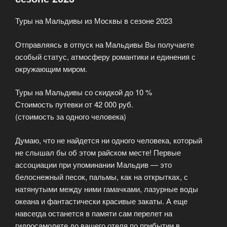
сезоне
Туры на Мальдивы из Москвы в сезоне 2023
2023»
Отправляясь в отпуск на Мальдивы Вы получаете
особый статус, атмосферу романтики и единения с
окружающим миром.
Туры на Мальдивы со скидкой до 10 %
Стоимость путевки от 42 000 руб.
(стоимость за одного человека)
Думаю, что не найдется ни одного человека, который
не слышал бы об этом райском месте! Первые
ассоциации при упоминании Мальдив — это
белоснежный песок, пальмы, как на открытках, с
натянутыми между ними гамачками, лазурные воды
океана и фантастически красивые закаты. А еще
навсегда останется в памяти сам перелет на
гидросамолете до вашего отеля по прибытии в