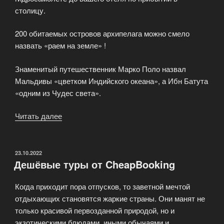
столицу.
200 обитаемых островов архипелага можно смело
назвать «раем на земле» !
Знаменитый путешественник Марко Поло назвал
Мальдивы «цветком Индийского океана», а Ибн Батута
«одним из Чудес света».
Читать далее
«Туры
на
Мальдивы
из
ОПУБЛИКОВАНО
23.10.2022
Дешёвые туры от CheapBooking
Москвы
в
Когда приходит пора отпусков, то заветной мечтой
сезоне
отдыхающих становятся жаркие страны. Они манят не
2023»
только красивой первозданной природой, но и
экзотическими блюдами, иными обычаями и