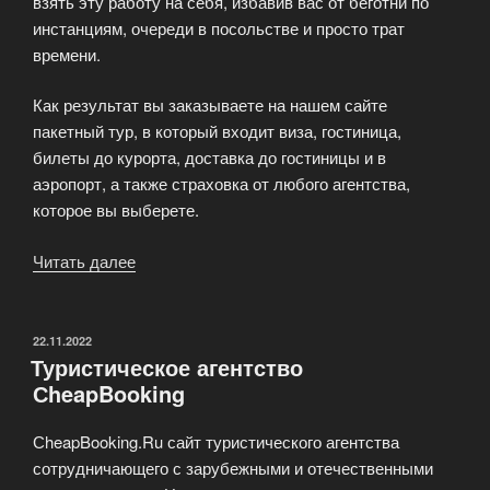
взять эту работу на себя, избавив вас от беготни по
инстанциям, очереди в посольстве и просто трат
времени.
Как результат вы заказываете на нашем сайте
пакетный тур, в который входит виза, гостиница,
билеты до курорта, доставка до гостиницы и в
аэропорт, а также страховка от любого агентства,
которое вы выберете.
Читать далее
«Интернет-
сервис
бронирования
CheapBooking»
ОПУБЛИКОВАНО
22.11.2022
Туристическое агентство
СheapBooking
СheapBooking.Ru сайт туристического агентства
сотрудничающего с зарубежными и отечественными