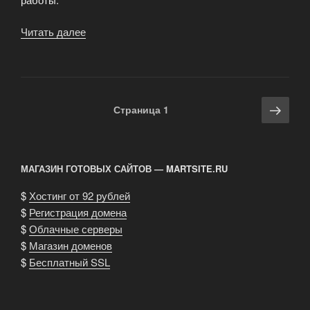
Читать далее
«Путешествуем
в
Египет
с
CheapBooking»
Навигация
Сле
Страница
1
по
стра
записям
МАГАЗИН ГОТОВЫХ САЙТОВ — MARTSITE.RU
$
Хостинг от 92 рублей
$
Регистрация домена
$
Облачные серверы
$
Магазин доменов
$
Бесплатный SSL