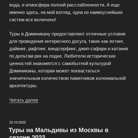
вода, и атмосфера полной расслабленности. А еще
именно здесь, на мой взгляд, одна из наивкуснейших
систем все включено!
Туры в Доминикану предоставляют отличные условия
для проведения интересного досуга, таких как яхтинг,
дайвинг, рафтинг, виндсерфинг, джип-сафари и катания
по дельтам рек на лодке. Любители исторических
ценностей знакомятся с самобытной культурой
Доминиканы, которая может похвастаться
значительным количеством памятников колониальной
архитектуры.
Читать далее
«Туры
в
Доминикану
из
ОПУБЛИКОВАНО
23.10.2022
Туры на Мальдивы из Москвы в
Москвы
сезоне 2023
в