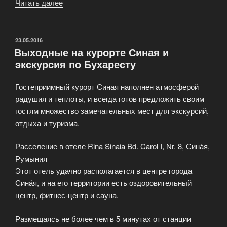
Читать далее
«Свадебный
тур
в
Турцию»
ОПУБЛИКОВАНО
23.05.2016
Выходные на курорте Синая и
экскурсия по Бухаресту
Гостеприимный курорт Синая наполнен атмосферой
радушия и теплоты, и всегда готов предложить своим
гостям множество замечательных мест для экскурсий,
отдыха и туризма.
Расселение в отеле Rina Sinaia Bd. Carol I, Nr. 8, Сина́я,
Румыния
Этот отель удачно располагается в центре города
Сина́я, и на его территории есть оздоровительный
центр, фитнес-центр и сауна.
Размещаясь не более чем в 5 минутах от станции