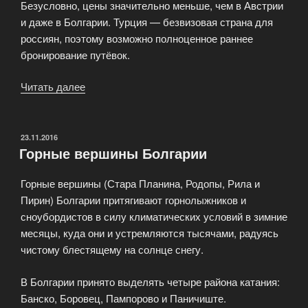
Безусловно, цены значительно меньше, чем в Австрии
и даже в Болгарии. Турция — безвизовая страна для
россиян, поэтому возможно полноценное раннее
бронирование путёвок.
Читать далее
«Горнолыжные
курорты
Турции»
ОПУБЛИКОВАНО
23.11.2016
Горные вершины Болгарии
Горные вершины (Стара Планина, Родопы, Рила и
Пирин) Болгарии притягивают горнолыжников и
сноубордистов в силу климатических условий в зимние
месяцы, куда они и устремляются тысячами, радуясь
чистому блестящему на солнце снегу.
В Болгарии принято выделять четыре района катания:
Банско, Боровец, Пампорово и Паничиште.