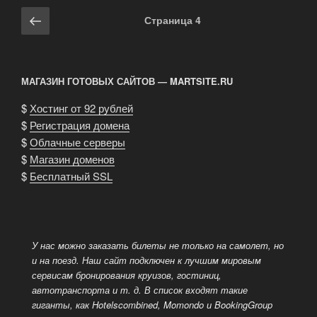
и
Навигация
Предыдущая
Страница
4
экскурсия
по
страница
по
записям
Бухаресту»
МАГАЗИН ГОТОВЫХ САЙТОВ — MARTSITE.RU
$
Хостинг от 92 рублей
$
Регистрация домена
$
Облачные серверы
$
Магазин доменов
$
Бесплатный SSL
У нас можно заказать билеты не только на самолет, но
и на поезд. Наш сайт подключен к лучшим мировым
сервисам бронирования круизов, гостиниц,
автотранспорта и т. д.
В список входят такие
гиганты, как Hotelscombined, Momondo и BookingGroup