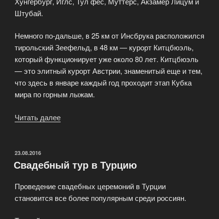
Хунгербург, Иглс, Тул фес, Муттерс, Акзамер Лицум и
Штубай.
Немного по-дальше, в 25 км от Инсбрука расположился
тирольский Зеефельд, в 48 км — курорт Китцбюэль,
который функционирует уже около 80 лет. Китцбюэль
— это элитный курорт Австрии, знаменитый еще и тем,
что здесь в январе каждый год проходит этап Кубка
мира по горным лыжам.
Читать далее
«Туры
в
Австрию»
ОПУБЛИКОВАНО
23.08.2016
Свадебный тур в Турцию
Проведение свадебных церемоний в Турции
становится все более популярным среди россиян.