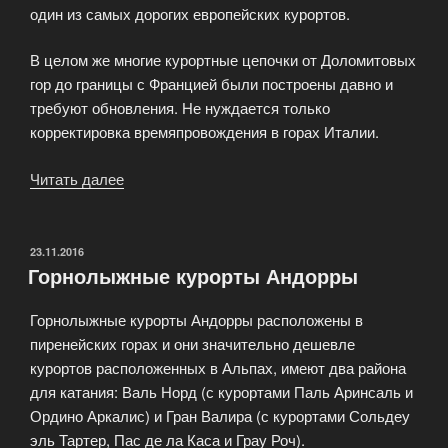
один из самых дорогих европейских курортов.
В целом же многие курортные цепочки от Доломитовых
гор до границы с Францией были построены давно и
требуют обновления. Не нуждается только
корректировка времяпровождения в горах Италии.
Читать далее
«Горнолыжные
курорты
Италии»
ОПУБЛИКОВАНО
23.11.2016
Горнолыжные курорты Андорры
Горнолыжные курорты Андорры расположены в
пиренейских горах и они значительно дешевле
курортов расположенных в Альпах, имеют два района
для катания: Валь Норд (с курортами Паль Аринсаль и
Ордино Аркалис) и Гран Валира (с курортами Сольдеу
эль Тартер, Пас де ла Каса и Грау Роч).