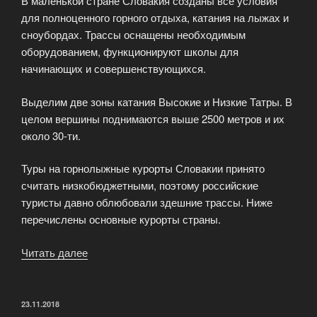
В маленькой стране Словакия созданы все условия
для полноценного горного отдыха, катания на лыжах и
сноубордах. Трассы оснащены необходимым
оборудованием, функционируют школы для
начинающих и совершенствующихся.
Выделим две зоны катания Высокие и Низкие Татры. В
целом вершины поднимаются выше 2500 метров и их
около 30-ти.
Туры на горнолыжные курорты Словакии принято
считать низкобюджетными, поэтому российские
туристы давно облюбовали здешние трассы. Ниже
перечислены основные курорты страны.
Читать далее
«Туры
на
горнолыжные
курорты
ОПУБЛИКОВАНО
23.11.2018