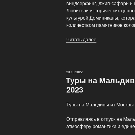
виндсерфинг, джип-сафари и к
Любители исторических ценно
культурой Доминиканы, котор
количеством памятников коло
Читать далее
«Туры
в
Доминикану
из
Москвы
ОПУБЛИКОВАНО
23.10.2022
в
Туры на Мальдив
сезоне
2023
2023»
Туры на Мальдивы из Москвы 
Отправляясь в отпуск на Мал
атмосферу романтики и един