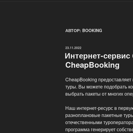
АВТОР:
BOOKING
ОПУБЛИКОВАНО
23.11.2022
Интернет-сервис
CheapBooking
CheapBooking предоставляет 
туры. Вы можете подобрать к
выбрать пакеты от многих опе
Наш интернет-ресурс в перву
разноплановые пакетные тур
отечественными туроператора
программа генерирует собств