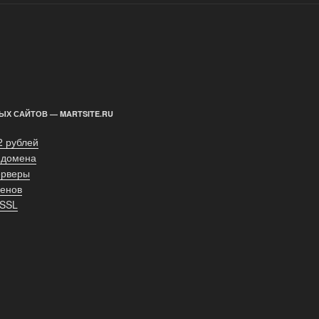
ЫХ САЙТОВ — MARTSITE.RU
2 рублей
 домена
ерверы
енов
 SSL