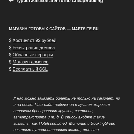
записям
Туристическое агентство СheapBooking
МАГАЗИН ГОТОВЫХ САЙТОВ — MARTSITE.RU
$
Хостинг от 92 рублей
$
Регистрация домена
$
Облачные серверы
$
Магазин доменов
$
Бесплатный SSL
У нас можно заказать билеты не только на самолет, но
и на поезд. Наш сайт подключен к лучшим мировым
сервисам бронирования круизов, гостиниц,
автотранспорта и т. д.
В список входят такие
гиганты, как Hotelscombined, Momondo и BookingGroup
опытные путешественники знают, что это