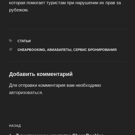
которая помогает туристам при нарушении их прав за
рубежом.
РУБРИКИ
СТАТЬИ
МЕТКИ
CHEAPBOOKING
,
АВИАБИЛЕТЫ
,
СЕРВИС БРОНИРОВАНИЯ
Добавить комментарий
Для отправки комментария вам необходимо
авторизоваться
.
Навигация
Предыдущая
НАЗАД
по
запись: