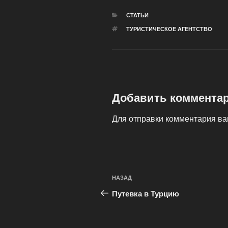
РУБРИКИ
СТАТЬИ
МЕТКИ
ТУРИСТИЧЕСКОЕ АГЕНТСТВО
Добавить коммента
Для отправки комментария в
Навигация
Предыдущая
НАЗАД
по
запись:
Путевка в Турцию
записям