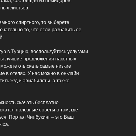
олма, состоящая из помидоров,
ных листьев.
емного спиртного, то выберете
ечательно то, что если разбавить ее
й.
ур в Турцию, воспользуйтесь услугами
ны лучшие предложения пакетных
можете отыскать самые низкие
е в отелях. У нас можно в он-лайн
ить ж/д и авиабилеты, а также
жность скачать бесплатно
ржатся полезные советы о том, где
ься. Портал Чипбукинг – это Ваш
ыха.