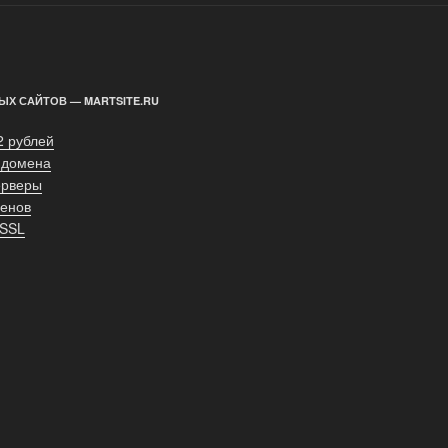
ЫХ САЙТОВ — MARTSITE.RU
2 рублей
 домена
ерверы
енов
 SSL