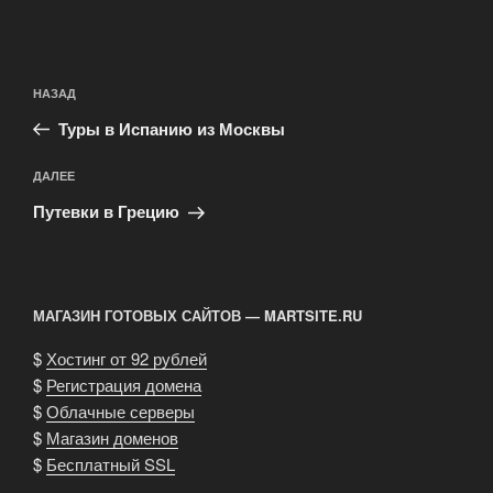
Навигация
Предыдущая
НАЗАД
по
запись:
записям
Туры в Испанию из Москвы
Следующая
ДАЛЕЕ
запись
Путевки в Грецию
МАГАЗИН ГОТОВЫХ САЙТОВ — MARTSITE.RU
$
Хостинг от 92 рублей
$
Регистрация домена
$
Облачные серверы
$
Магазин доменов
$
Бесплатный SSL