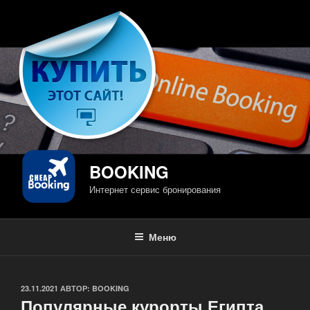
Перейти
к
содержимому
BOOKING
Интернет сервис бронирования
Меню
ОПУБЛИКОВАНО
23.11.2021
АВТОР:
BOOKING
Популярные курорты Египта