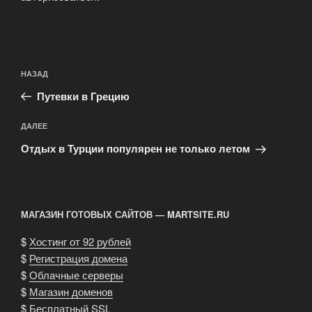
Навигация
Предыдущая
НАЗАД
по
запись:
записям
Путевки в Грецию
Следующая
ДАЛЕЕ
запись
Отдых в Турции популярен не только летом
МАГАЗИН ГОТОВЫХ САЙТОВ — MARTSITE.RU
$
Хостинг от 92 рублей
$
Регистрация домена
$
Облачные серверы
$
Магазин доменов
$
Бесплатный SSL