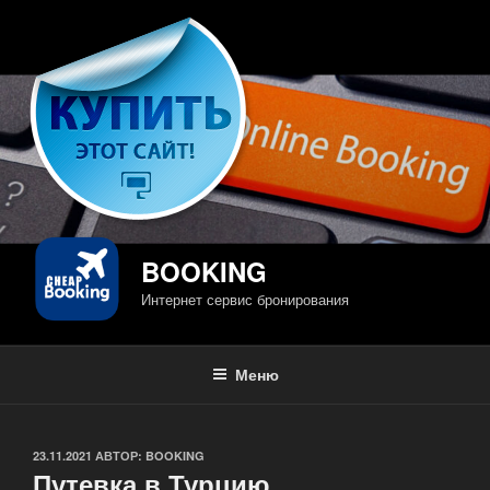
Перейти
к
содержимому
BOOKING
Интернет сервис бронирования
Меню
ОПУБЛИКОВАНО
23.11.2021
АВТОР:
BOOKING
Путевка в Турцию